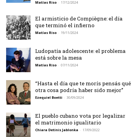
Matías Riso
-
17/12/2024
El armisticio de Compiègne: el día
que terminó el infierno
Matías Riso
-
19/11/2024
Ludopatía adolescente: el problema
está sobre la mesa
Matías Riso
-
07/11/2024
“Hasta el día que te morís pensás qué
otra cosa podría haber sido mejor”
Ezequiel Boetti
-
30/09/2024
El pueblo cubano vota por legalizar
el matrimonio igualitario
Chiara Detinis Jablonka
-
17/09/2022