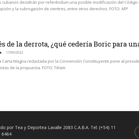
os cubanos decidirán por referéndum una posible modificación del Código 
pción y la subrogación de vientres, entre otros derechos. FOTO: AFP
és de la derrota, ¿qué cedería Boric para u
a
-
17/09/2022
la Carta Magna redactada por la Convención Constituyente pone al preside
stas de la propuesta. FOTO: Télam
ado por Tea y Deportea Lavalle 2083 C.A.B.A. Tel: (+54) 11
 6464