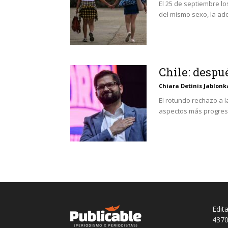
El 25 de septiembre l
del mismo sexo, la ado
Chile: despu
Chiara Detinis Jablonk
El rotundo rechazo a 
aspectos más progresi
Edit
4370