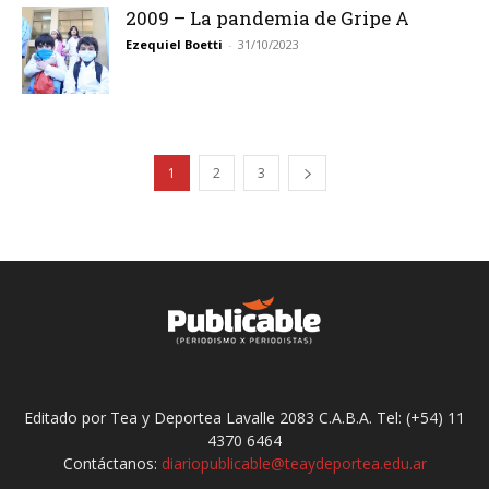
2009 – La pandemia de Gripe A
Ezequiel Boetti
-
31/10/2023
1
2
3
Editado por Tea y Deportea Lavalle 2083 C.A.B.A. Tel: (+54) 11
4370 6464
Contáctanos:
diariopublicable@teaydeportea.edu.ar