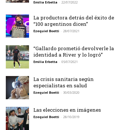
Emilia Erbetta
-
22/07/2022
La productora detrás del éxito de
“100 argentinos dicen”
Ezequiel Boetti
-
28/07/2021
“Gallardo prometió devolverle la
identidad a River y lo logró”
Emilia Erbetta
-
05/07/2021
La crisis sanitaria según
especialistas en salud
Ezequiel Boetti
-
30/03/2020
Las elecciones en imágenes
Ezequiel Boetti
-
28/10/2019