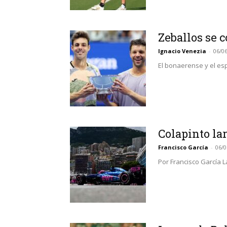
Zeballos se 
Ignacio Venezia
-
06/0
El bonaerense y el esp
Colapinto la
Francisco García
-
06/0
Por Francisco García L