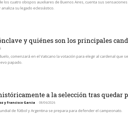
de los cuatro obispos auxiliares de Buenos Aires, cuenta sus sensaciones 
analiza su legado eclesiástico.
ónclave y quiénes son los principales cand
5
uelo, comenzará en el Vaticano la votación para elegir al cardenal que se
nuevo papado.
históricamente a la selección tras quedar 
z y Francisco Garcia
-
08/06/2026
ndial de fútbol y Argentina se prepara para defender el campeonato.