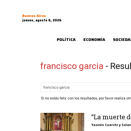
Buenos Aires
jueves, agosto 6, 2026
POLÍTICA
ECONOMÍA
SOCIEDA
francisco garcia
-
Resu
Si no estás feliz con los resultados, por favor realiza o
“La muerte d
Yasmín Cuerchi y Solan