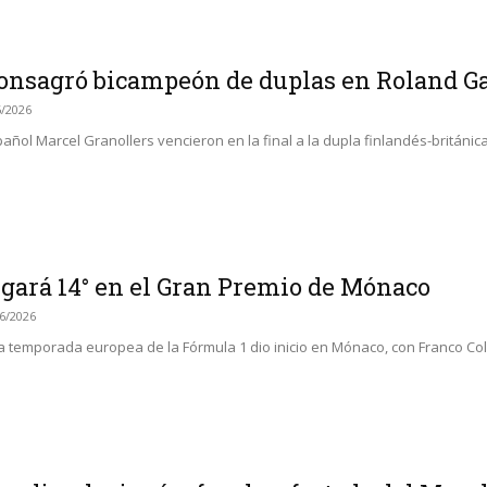
consagró bicampeón de duplas en Roland G
6/2026
añol Marcel Granollers vencieron en la final a la dupla finlandés-británica
rgará 14° en el Gran Premio de Mónaco
6/2026
a temporada europea de la Fórmula 1 dio inicio en Mónaco, con Franco Colap