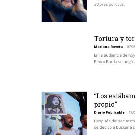
actores políticos.
Tortura y to
Mariana Roveta
-
07/0
En la audiencia de ho
Pedro Barda se negó a
“Los estábam
propio”
Diario Publicable
-
19/
Después del secuestro
se dedicó a buscar a 