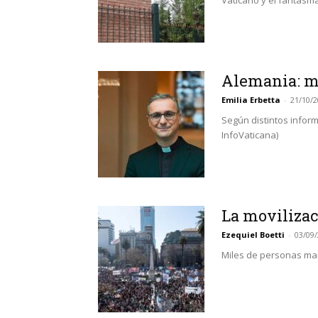
Vaticano y el fantasm
Alemania: mi
Emilia Erbetta
-
21/10/
Según distintos infor
InfoVaticana)
La movilizac
Ezequiel Boetti
-
03/09
Miles de personas mar