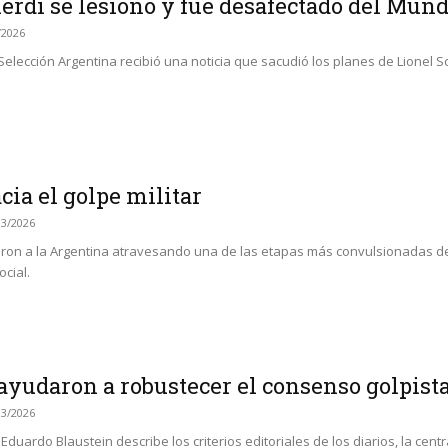
erdi se lesionó y fue desafectado del Mund
/2026
elección Argentina recibió una noticia que sacudió los planes de Lionel Scal
cia el golpe militar
03/2026
eron a la Argentina atravesando una de las etapas más convulsionadas de 
ocial.
ayudaron a robustecer el consenso golpista
03/2026
r Eduardo Blaustein describe los criterios editoriales de los diarios, la ce