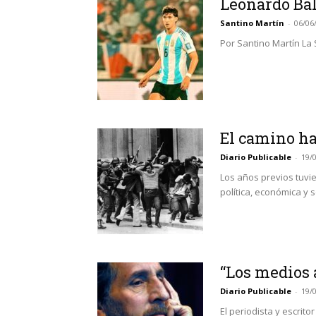
Leonardo Bal
Santino Martín
-
06/06
Por Santino Martín La S
El camino ha
Diario Publicable
-
19/
Los años previos tuvi
política, económica y s
“Los medios 
Diario Publicable
-
19/
El periodista y escrito