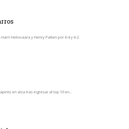
arros
 Harri Heliovaara y Henry Patten por 6-4 y 6-2.
into en alza tras ingresar al top 10 en...