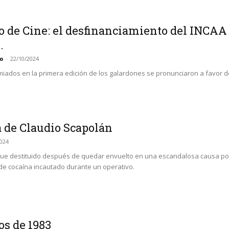
o de Cine: el desfinanciamiento del INCAA
.
o
-
22/10/2024
miados en la primera edición de los galardones se pronunciaron a favor de
a de Claudio Scapolán
2024
ro fue destituido después de quedar envuelto en una escandalosa causa po
 de cocaína incautado durante un operativo.
os de 1983