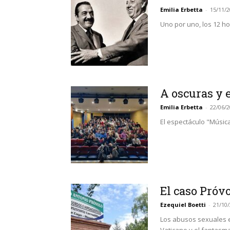
Emilia Erbetta
-
15/11/
Uno por uno, los 12 h
A oscuras y e
Emilia Erbetta
-
22/06/
El espectáculo "Músic
El caso Próv
Ezequiel Boetti
-
21/10
Los abusos sexuales en