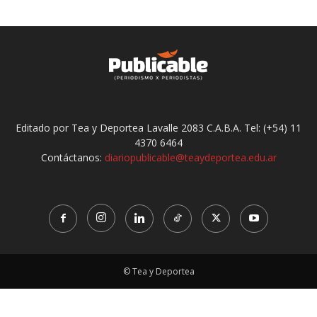
Editado por Tea y Deportea Lavalle 2083 C.A.B.A. Tel: (+54) 11
4370 6464
Contáctanos:
diariopublicable@teaydeportea.edu.ar
© Tea y Deportea