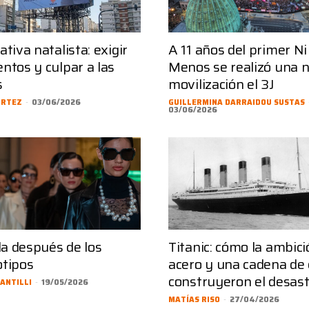
ativa natalista: exigir
A 11 años del primer N
ntos y culpar a las
Menos se realizó una 
s
movilización el 3J
ORTEZ
-
03/06/2026
GUILLERMINA DARRAIDOU SUSTAS
03/06/2026
a después de los
Titanic: cómo la ambició
otipos
acero y una cadena de 
construyeron el desas
ANTILLI
-
19/05/2026
MATÍAS RISO
-
27/04/2026