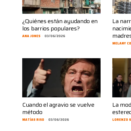
¿Quiénes están ayudando en
La narr
los barrios populares?
nacimie
madre
ANA JONES
-
03/06/2026
MELANY C
Cuando el agravio se vuelve
La mod
método
estere
MATÍAS RISO
-
03/06/2026
LORENZO S