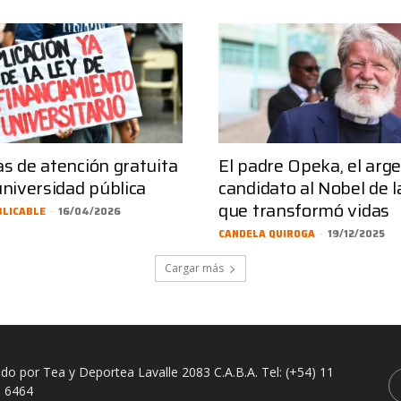
s de atención gratuita
El padre Opeka, el arg
universidad pública
candidato al Nobel de l
que transformó vidas
BLICABLE
-
16/04/2026
CANDELA QUIROGA
-
19/12/2025
Cargar más
ado por Tea y Deportea Lavalle 2083 C.A.B.A. Tel: (+54) 11
 6464