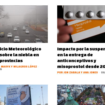
vicio Meteorológico
Impacto por la suspe
 sobre la niebla en
en la entrega de
 provincias
anticonceptivos y
misoprostol desde 2
 MASYK Y MILAGROS LÓPEZ
-
26
POR JON ZABALA Y ANA JONES
-
06