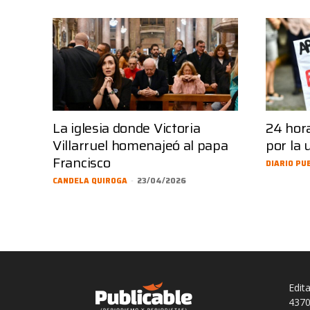
La iglesia donde Victoria
24 hora
Villarruel homenajeó al papa
por la 
Francisco
DIARIO PU
CANDELA QUIROGA
-
23/04/2026
Edit
4370