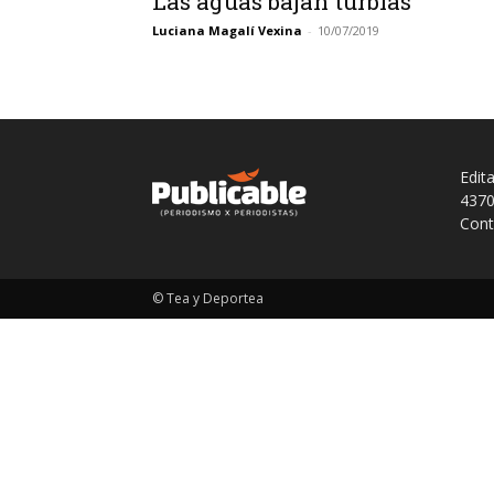
Las aguas bajan turbias
Luciana Magalí Vexina
-
10/07/2019
Edit
4370
Cont
© Tea y Deportea