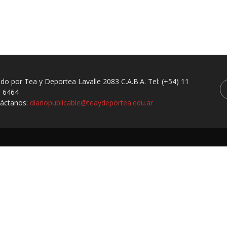
ado por Tea y Deportea Lavalle 2083 C.A.B.A. Tel: (+54) 11
 6464
áctanos:
diariopublicable@teaydeportea.edu.ar