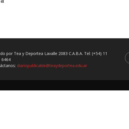
 a
ado por Tea y Deportea Lavalle 2083 C.A.B.A. Tel: (+54) 11
 6464
áctanos:
diariopublicable@teaydeportea.edu.ar