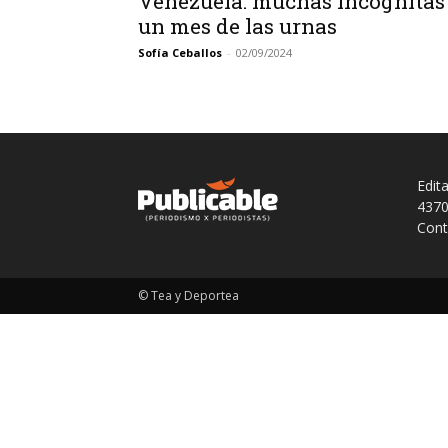
Venezuela: muchas incógnitas
un mes de las urnas
Sofía Ceballos
-
02/09/2024
Edit
4370
Cont
© Tea y Deportea