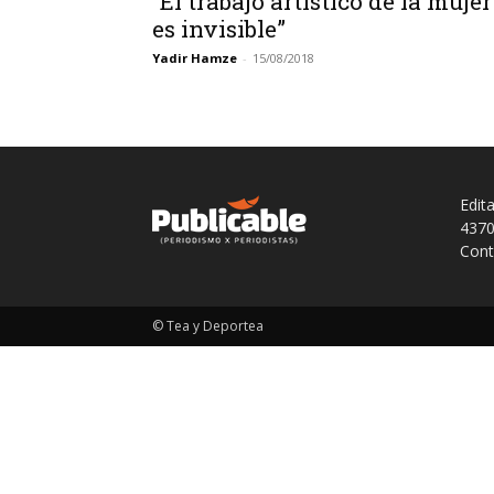
“El trabajo artístico de la mujer
es invisible”
Yadir Hamze
-
15/08/2018
Edit
4370
Cont
© Tea y Deportea