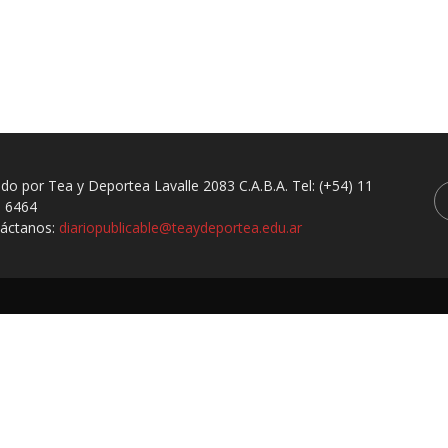
ado por Tea y Deportea Lavalle 2083 C.A.B.A. Tel: (+54) 11
 6464
áctanos:
diariopublicable@teaydeportea.edu.ar