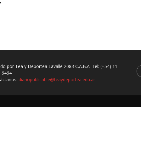
,
ado por Tea y Deportea Lavalle 2083 C.A.B.A. Tel: (+54) 11
 6464
áctanos:
diariopublicable@teaydeportea.edu.ar