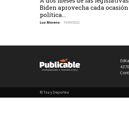
A dos meses de las legislativas
Biden aprovecha cada ocasión
política...
Luz Moreno
-
19/09/2022
Edit
4370
Cont
© Tea y Deportea