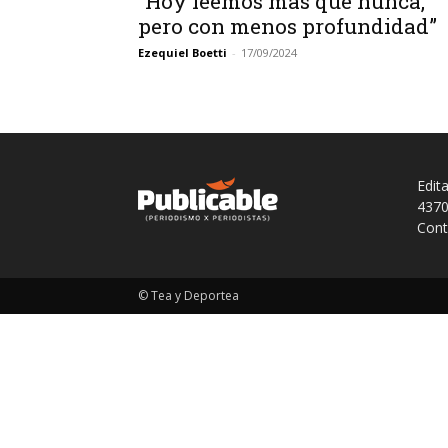
“Hoy leemos más que nunca,
pero con menos profundidad”
Ezequiel Boetti
-
17/09/2024
Edit
4370
Cont
© Tea y Deportea