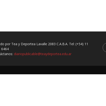
ado por Tea y Deportea Lavalle 2083 C.A.B.A. Tel: (+54) 11
 6464
áctanos:
diariopublicable@teaydeportea.edu.ar