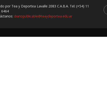
ado por Tea y Deportea Lavalle 2083 C.A.B.A. Tel: (+54) 11
 6464
áctanos:
diariopublicable@teaydeportea.edu.ar