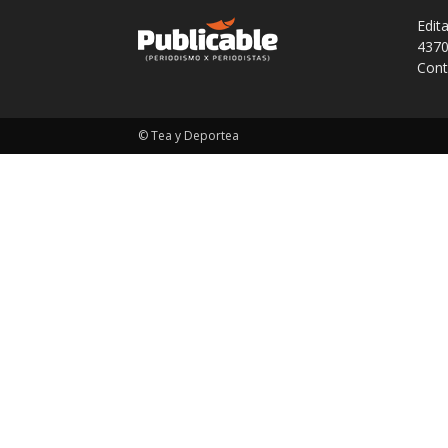
Edit
4370
Cont
© Tea y Deportea