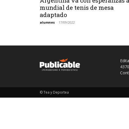
Argentina va con esperanzas a
mundial de tenis de mesa
adaptado
alumnes
-
17/09/2022
Edit
4370
Cont
© Tea y Deportea