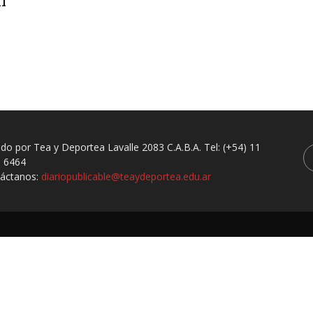
l
ado por Tea y Deportea Lavalle 2083 C.A.B.A. Tel: (+54) 11
 6464
áctanos:
diariopublicable@teaydeportea.edu.ar