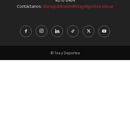
4370 6464
Contáctanos:
diariopublicable@teaydeportea.edu.ar
© Tea y Deportea