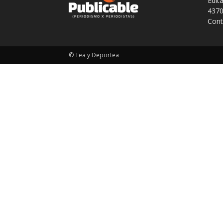
Edit
4370
Cont
© Tea y Deportea