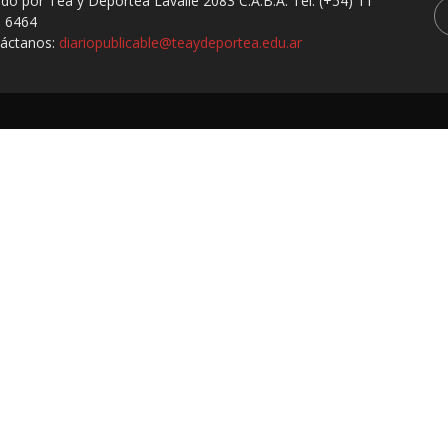
ado por Tea y Deportea Lavalle 2083 C.A.B.A. Tel: (+54) 11
 6464
áctanos:
diariopublicable@teaydeportea.edu.ar