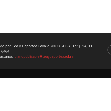
ado por Tea y Deportea Lavalle 2083 C.A.B.A. Tel: (+54) 11
 6464
áctanos:
diariopublicable@teaydeportea.edu.ar