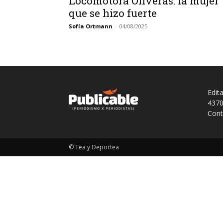
Locomotora Oliveras: la mujer
que se hizo fuerte
Sofía Ortmann
-
04/08/2025
Edit
4370
Cont
© Tea y Deportea