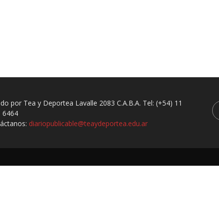
ado por Tea y Deportea Lavalle 2083 C.A.B.A. Tel: (+54) 11
 6464
áctanos:
diariopublicable@teaydeportea.edu.ar