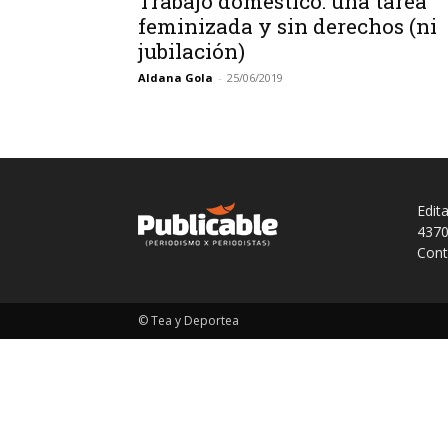
Trabajo doméstico: una tarea
feminizada y sin derechos (ni
jubilación)
Aldana Gola
-
25/06/2019
Edit
4370
Cont
© Tea y Deportea