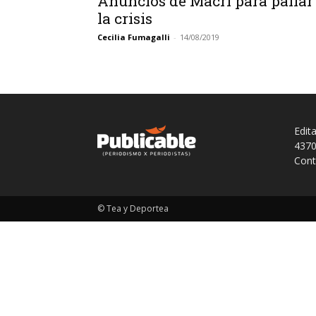
Anuncios de Macri para paliar
la crisis
Cecilia Fumagalli
-
14/08/2019
Edit
4370
Cont
© Tea y Deportea