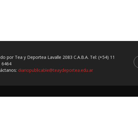
ado por Tea y Deportea Lavalle 2083 C.A.B.A. Tel: (+54) 11
 6464
áctanos:
diariopublicable@teaydeportea.edu.ar