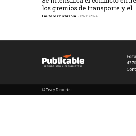
Se intensifica el conflicto entr
los gremios de transporte y el..
Lautaro Chichizola
-
09/11/2024
Edit
4370
Cont
© Tea y Deportea