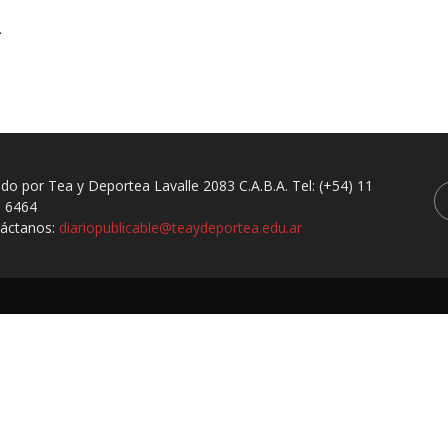
e
.
ado por Tea y Deportea Lavalle 2083 C.A.B.A. Tel: (+54) 11
 6464
áctanos:
diariopublicable@teaydeportea.edu.ar