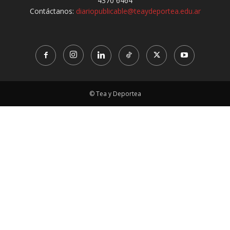
4370 6464
Contáctanos:
diariopublicable@teaydeportea.edu.ar
© Tea y Deportea