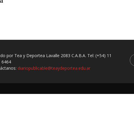
la
ado por Tea y Deportea Lavalle 2083 C.A.B.A. Tel: (+54) 11
 6464
áctanos:
diariopublicable@teaydeportea.edu.ar