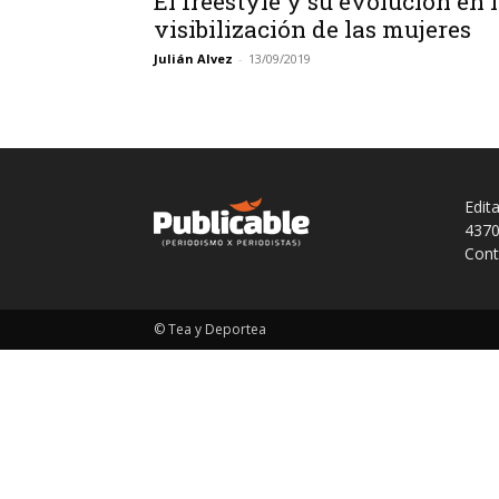
El freestyle y su evolución en 
visibilización de las mujeres
Julián Alvez
-
13/09/2019
Edit
4370
Cont
© Tea y Deportea