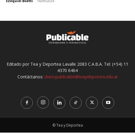
Ezequiel Boetti
-
16/09/2024
Editado por Tea y Deportea Lavalle 2083 C.A.B.A. Tel: (+54) 11
4370 6464
Contáctanos:
diariopublicable@teaydeportea.edu.ar
© Tea y Deportea