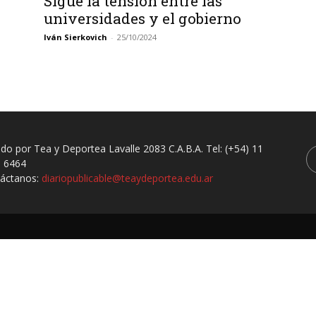
Sigue la tensión entre las
universidades y el gobierno
Iván Sierkovich
-
25/10/2024
ado por Tea y Deportea Lavalle 2083 C.A.B.A. Tel: (+54) 11
 6464
áctanos:
diariopublicable@teaydeportea.edu.ar