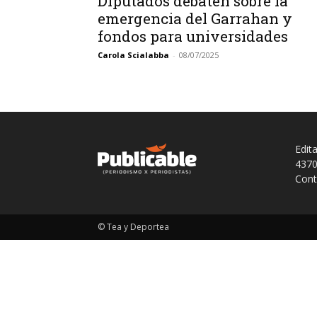
Diputados debaten sobre la
emergencia del Garrahan y
fondos para universidades
Carola Scialabba
-
08/07/2025
Edit
4370
Cont
© Tea y Deportea