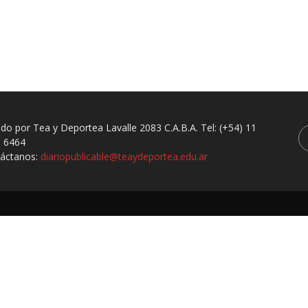
ado por Tea y Deportea Lavalle 2083 C.A.B.A. Tel: (+54) 11
 6464
áctanos:
diariopublicable@teaydeportea.edu.ar