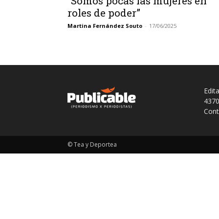
“Somos pocas las mujeres en
roles de poder”
Martina Fernández Souto
-
17/06/2025
Edit
4370
Cont
© Tea y Deportea