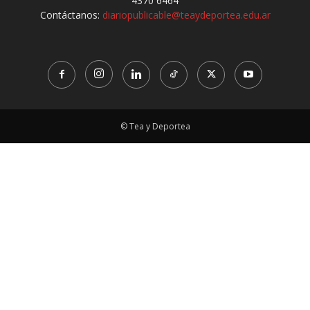
4370 6464
Contáctanos:
diariopublicable@teaydeportea.edu.ar
© Tea y Deportea