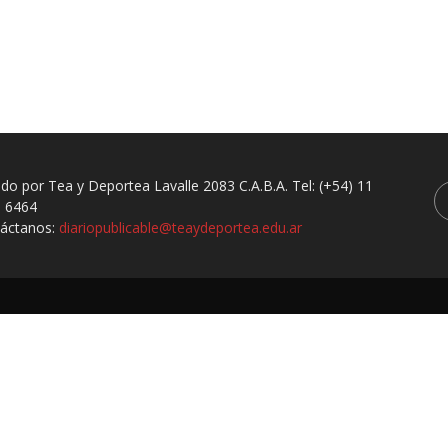
ado por Tea y Deportea Lavalle 2083 C.A.B.A. Tel: (+54) 11
 6464
áctanos:
diariopublicable@teaydeportea.edu.ar