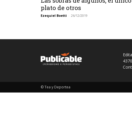
Las sobras de algunos, el único
plato de otros
Ezequiel Boetti
-
26/12/2019
Edit
4370
Cont
© Tea y Deportea