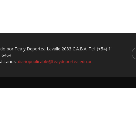
a
ado por Tea y Deportea Lavalle 2083 C.A.B.A. Tel: (+54) 11
 6464
áctanos:
diariopublicable@teaydeportea.edu.ar