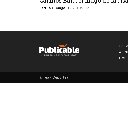
Carlitos Balá, el mago de la ris
Cecilia Fumagalli
-
26/09/2022
Edit
4370
Cont
© Tea y Deportea