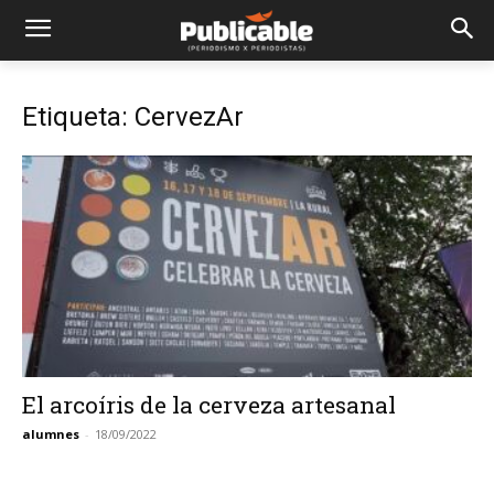
Etiqueta: CervezAr
El arcoíris de la cerveza artesanal
alumnes
-
18/09/2022