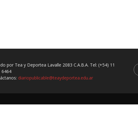
ado por Tea y Deportea Lavalle 2083 C.A.B.A. Tel: (+54) 11
 6464
áctanos:
diariopublicable@teaydeportea.edu.ar