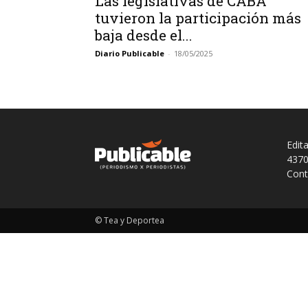
Las legislativas de CABA
tuvieron la participación más
baja desde el...
Diario Publicable
-
18/05/2025
Edit
4370
Cont
© Tea y Deportea