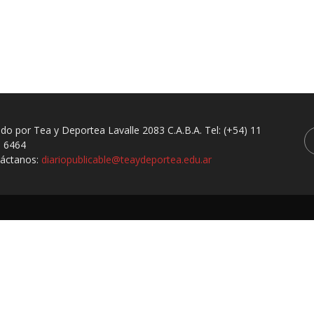
ado por Tea y Deportea Lavalle 2083 C.A.B.A. Tel: (+54) 11
 6464
áctanos:
diariopublicable@teaydeportea.edu.ar