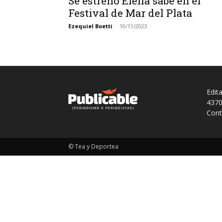
Se estrenó Elena sabe en el
Festival de Mar del Plata
Ezequiel Boetti
-
10/11/2023
Edit
4370
Cont
© Tea y Deportea