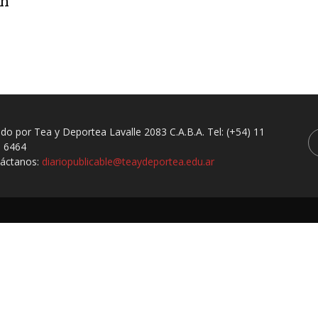
ón
ado por Tea y Deportea Lavalle 2083 C.A.B.A. Tel: (+54) 11
 6464
áctanos:
diariopublicable@teaydeportea.edu.ar