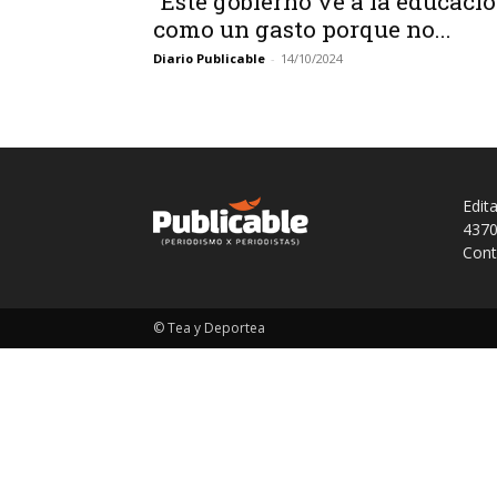
“Este gobierno ve a la educaci
como un gasto porque no...
Diario Publicable
-
14/10/2024
Edit
4370
Cont
© Tea y Deportea