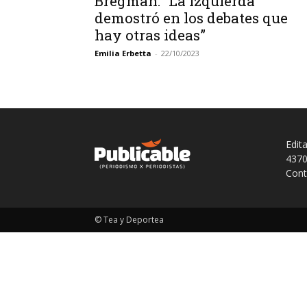
Bregman: “La izquierda
demostró en los debates que
hay otras ideas”
Emilia Erbetta
-
22/10/2023
Edit
4370
Cont
© Tea y Deportea