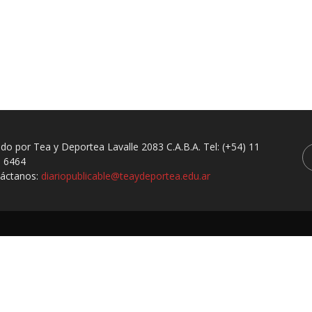
ado por Tea y Deportea Lavalle 2083 C.A.B.A. Tel: (+54) 11
 6464
áctanos:
diariopublicable@teaydeportea.edu.ar