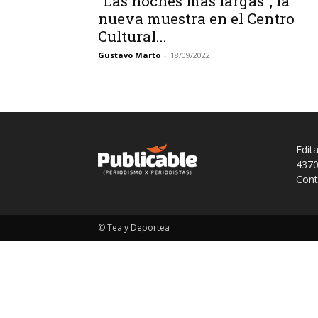
“Las noches más largas”, la
nueva muestra en el Centro
Cultural...
Gustavo Marto
-
18/09/2022
Edit
4370
Cont
© Tea y Deportea