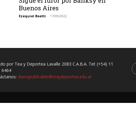
Sigue el furor por Banksy en
Buenos Aires
Ezequiel Boetti
-
17/09/2022
ado por Tea y Deportea Lavalle 2083 C.A.B.A. Tel: (+54) 11
 6464
áctanos:
diariopublicable@teaydeportea.edu.ar