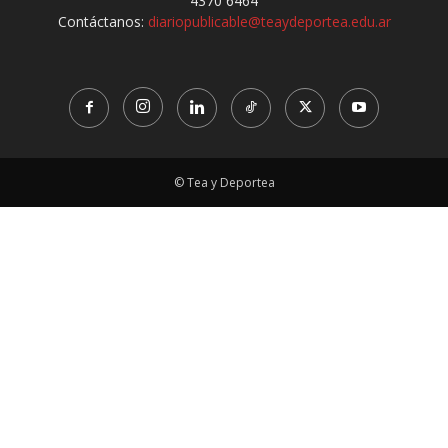
4370 6464
Contáctanos:
diariopublicable@teaydeportea.edu.ar
© Tea y Deportea