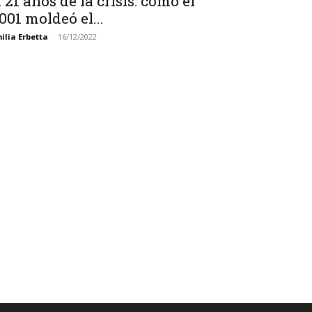
 21 años de la crisis: cómo el
001 moldeó el...
ilia Erbetta
-
16/12/2022