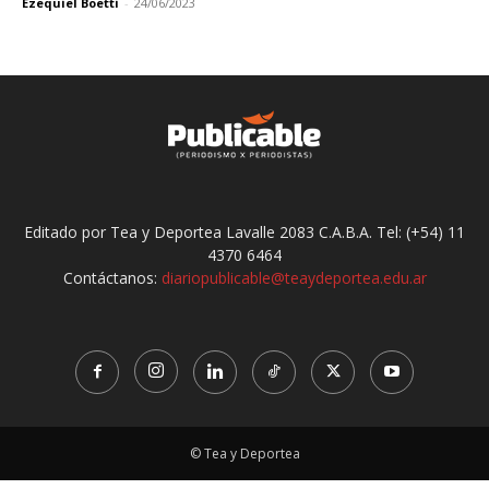
Ezequiel Boetti
-
24/06/2023
Editado por Tea y Deportea Lavalle 2083 C.A.B.A. Tel: (+54) 11
4370 6464
Contáctanos:
diariopublicable@teaydeportea.edu.ar
© Tea y Deportea