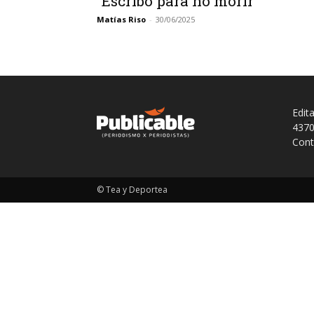
“Escribo para no morir”
Matías Riso
-
30/06/2025
Edit
4370
Cont
© Tea y Deportea