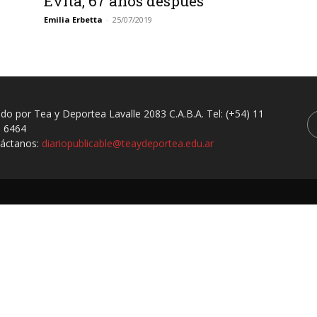
Evita, 67 años después
Emilia Erbetta
-
25/07/2019
ado por Tea y Deportea Lavalle 2083 C.A.B.A. Tel: (+54) 11
 6464
áctanos:
diariopublicable@teaydeportea.edu.ar