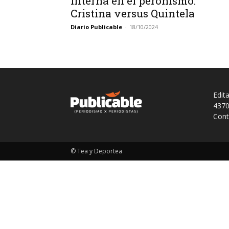
Interna en el peronismo:
Cristina versus Quintela
Diario Publicable
-
18/10/2024
Edit
4370
Cont
© Tea y Deportea