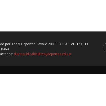
ado por Tea y Deportea Lavalle 2083 C.A.B.A. Tel: (+54) 11
 6464
áctanos:
diariopublicable@teaydeportea.edu.ar