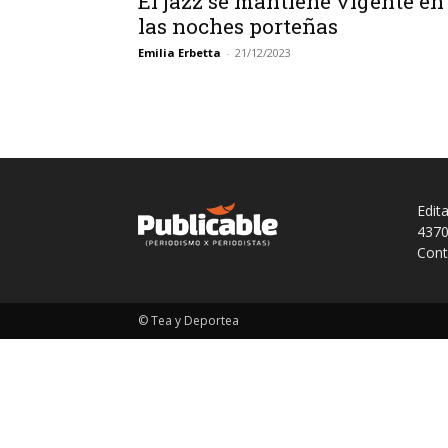
El jazz se mantiene vigente en
las noches porteñas
Emilia Erbetta
-
21/12/2023
Edit
4370
Cont
© Tea y Deportea