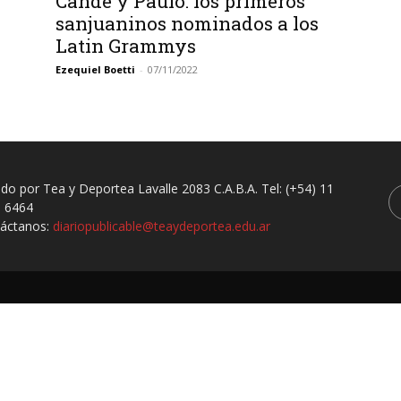
Cande y Paulo: los primeros
sanjuaninos nominados a los
Latin Grammys
Ezequiel Boetti
-
07/11/2022
ado por Tea y Deportea Lavalle 2083 C.A.B.A. Tel: (+54) 11
 6464
áctanos:
diariopublicable@teaydeportea.edu.ar