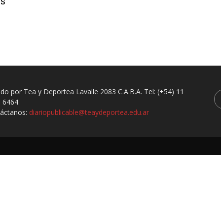
os
ado por Tea y Deportea Lavalle 2083 C.A.B.A. Tel: (+54) 11
 6464
áctanos:
diariopublicable@teaydeportea.edu.ar