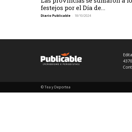
Las provincias se sumaron a l
festejos por el Día de...
Diario Publicable
-
18/10/2024
Edit
4370
Cont
© Tea y Deportea