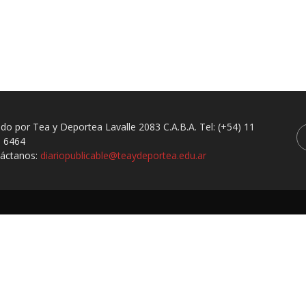
ado por Tea y Deportea Lavalle 2083 C.A.B.A. Tel: (+54) 11
 6464
áctanos:
diariopublicable@teaydeportea.edu.ar