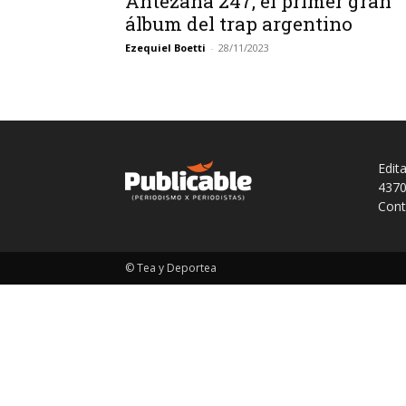
Antezana 247, el primer gran
álbum del trap argentino
Ezequiel Boetti
-
28/11/2023
Edit
4370
Cont
© Tea y Deportea