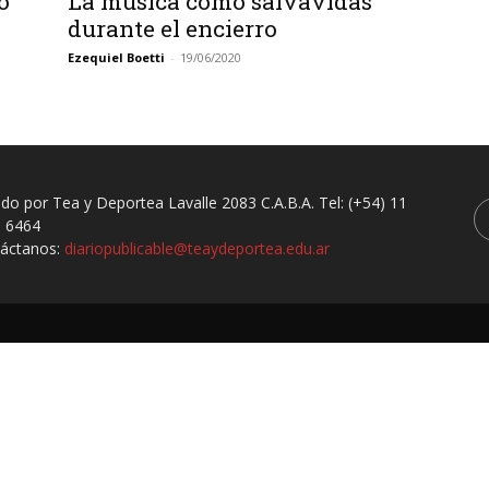
o
La música como salvavidas
durante el encierro
Ezequiel Boetti
-
19/06/2020
ado por Tea y Deportea Lavalle 2083 C.A.B.A. Tel: (+54) 11
 6464
áctanos:
diariopublicable@teaydeportea.edu.ar