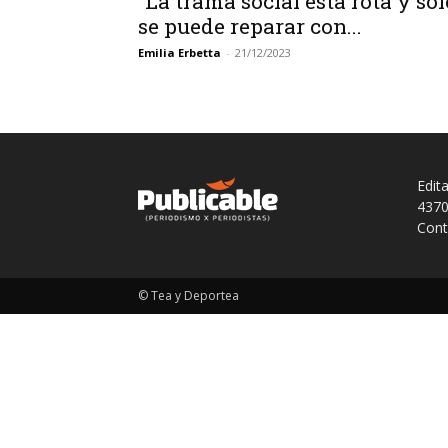
“La trama social está rota y sol
se puede reparar con...
Emilia Erbetta
-
21/12/2023
Edit
4370
Cont
© Tea y Deportea