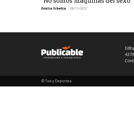
“No somos máquinas del sexo”
Emilia Erbetta
-
08/11/2023
Edit
4370
Cont
© Tea y Deportea