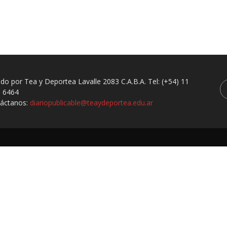
ado por Tea y Deportea Lavalle 2083 C.A.B.A. Tel: (+54) 11
 6464
áctanos:
diariopublicable@teaydeportea.edu.ar