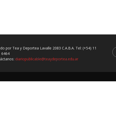
ado por Tea y Deportea Lavalle 2083 C.A.B.A. Tel: (+54) 11
 6464
áctanos:
diariopublicable@teaydeportea.edu.ar