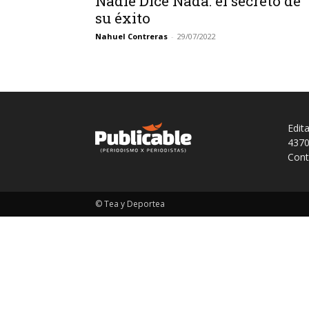
Nadie Dice Nada: el secreto de
su éxito
Nahuel Contreras
-
29/07/2022
Edit
4370
Cont
© Tea y Deportea