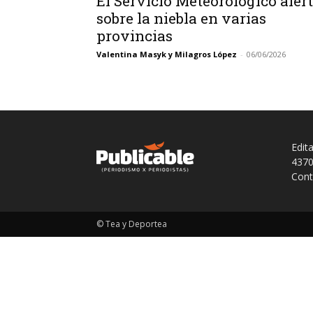
El Servicio Meteorológico aler
sobre la niebla en varias
provincias
Valentina Masyk y Milagros López
-
06/06/2026
Edit
4370
Cont
© Tea y Deportea