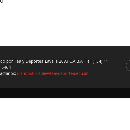
tó
ado por Tea y Deportea Lavalle 2083 C.A.B.A. Tel: (+54) 11
 6464
áctanos:
diariopublicable@teaydeportea.edu.ar