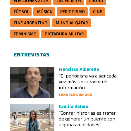
ELECCIONES 2019
JAVIER MILEI
CRONO
FÚTBOL
MÚSICA
PERIODISMO
CINE
CINE ARGENTINO
MUNDIAL QATAR
FEMINISMO
DICTADURA MILITAR
ENTREVISTAS
Francisco Albarello
“El periodista va a ser cada
vez más un curador de
información”
CANDELA QUIROGA
Camila Valero
“Contar historias es tratar
de generar un puente con
algunas realidades”