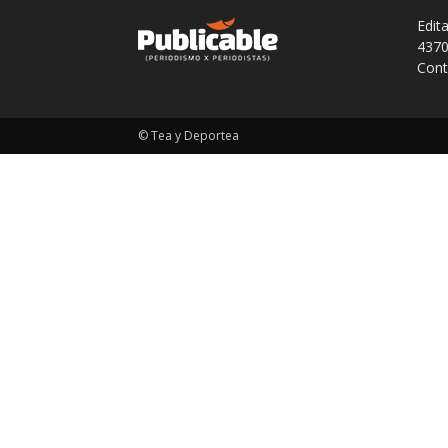
Edit
4370
Cont
© Tea y Deportea