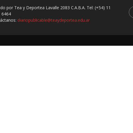
ado por Tea y Deportea Lavalle 2083 C.A.B.A. Tel: (+54) 11
 6464
áctanos:
diariopublicable@teaydeportea.edu.ar