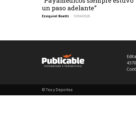
“Payamédicos siempre estuvo
un paso adelante”
Ezequiel Boetti
-
13/04/2020
Edit
4370
Cont
© Tea y Deportea