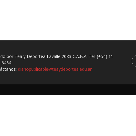
ado por Tea y Deportea Lavalle 2083 C.A.B.A. Tel: (+54) 11
 6464
áctanos:
diariopublicable@teaydeportea.edu.ar