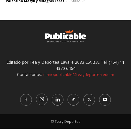
Valentina Masyk y Milagros López
-
06/06/2026
Editado por Tea y Deportea Lavalle 2083 C.A.B.A. Tel: (+54) 11
4370 6464
Contáctanos:
diariopublicable@teaydeportea.edu.ar
© Tea y Deportea