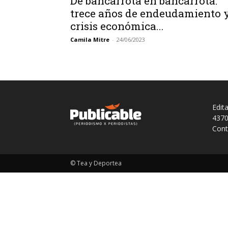
De bancarrota en bancarrota:
trece años de endeudamiento 
crisis económica...
Camila Mitre
-
24/06/2023
Edit
4370
Cont
© Tea y Deportea