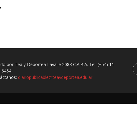
y
ado por Tea y Deportea Lavalle 2083 C.A.B.A. Tel: (+54) 11
 6464
áctanos:
diariopublicable@teaydeportea.edu.ar